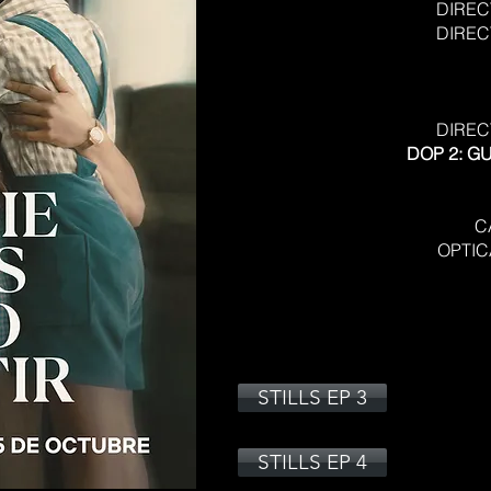
DIRECT
DIREC
DIREC
DOP 2: G
CA
OPTIC
STILLS EP 3
STILLS EP 4