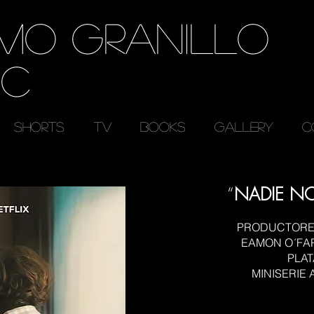
RMO GRANILLO
EC
SHORTS
TV
BOOKS
GALLERY
C
“
NADIE NO
PRODUCTORES
EAMON O´FAR
PLAT
MINISERIE A