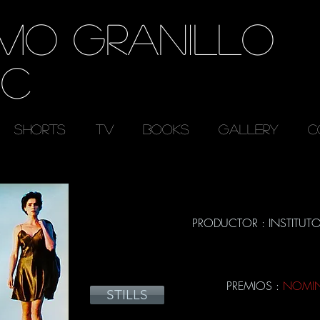
RMO GRANILLO
EC
SHORTS
TV
BOOKS
GALLERY
C
PRODUCTOR : INSTITUT
PREMIOS :
NOMINA
STILLS