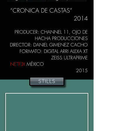
“CRONICA DE CASTAS”
2014
PRODUCER: CHANNEL 11, OJO DE
HACHA PRODUCCIONES
DIRECTOR: DANIEL GIMENEZ CACHO
FORMATO: DIGITAL ARRI ALEXA XT
ZEISS ULTRAPRIME
NETFLIX
MÉXICO
2015
STILLS